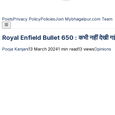
Posts
Privacy Policy
Policies
Join Mybhagalpur.com Team
Royal Enfield Bullet 650 : कभी नहीं देखी गई
Pooja Kanjani
13 March 2024
1
min read
13
views
Opinions