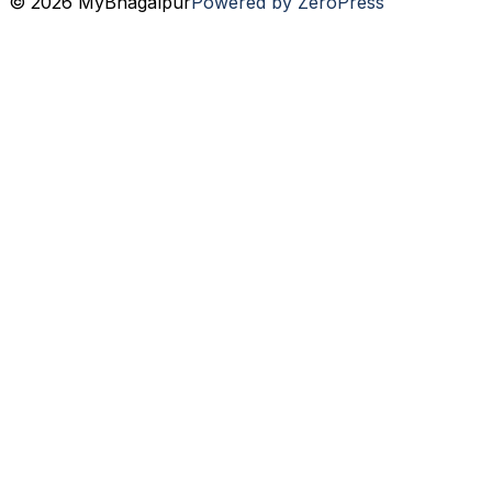
© 2026 MyBhagalpur
Powered by ZeroPress