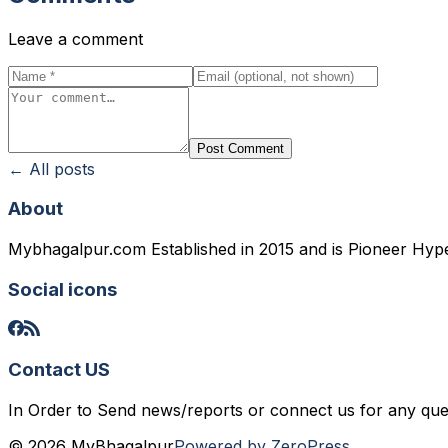
Leave a comment
Post Comment
← All posts
About
Mybhagalpur.com Established in 2015 and is Pioneer Hyp
Social icons
Contact US
In Order to Send news/reports or connect us for any qu
© 2026 MyBhagalpur
Powered by ZeroPress