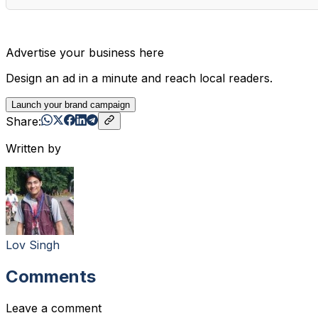
Advertise your business here
Design an ad in a minute and reach local readers.
Launch your brand campaign
Share:
Written by
Lov Singh
Comments
Leave a comment