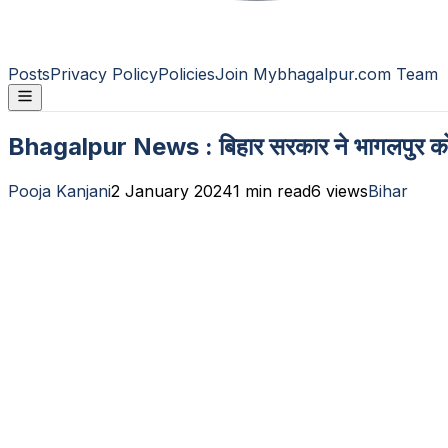
Posts
Privacy Policy
Policies
Join Mybhagalpur.com Team
Bhagalpur News : बिहार सरकार ने भागलपुर को दी
Pooja Kanjani
2 January 2024
1
min read
6
views
Bihar