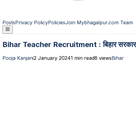
Posts
Privacy Policy
Policies
Join Mybhagalpur.com Team
Bihar Teacher Recruitment : बिहार सरकार का ब
Pooja Kanjani
2 January 2024
1
min read
8
views
Bihar