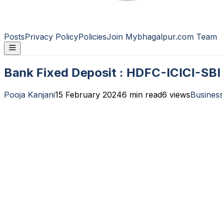
Posts
Privacy Policy
Policies
Join Mybhagalpur.com Team
Bank Fixed Deposit : HDFC-ICICI-SBI निवेशक 
Pooja Kanjani
15 February 2024
6
min read
6
views
Busines